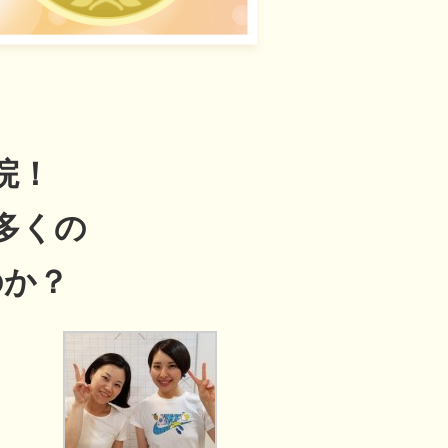
院！
多くの
のか？