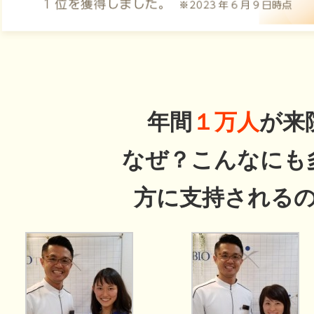
年間
１万人
が来
なぜ？こんなにも
方に支持される