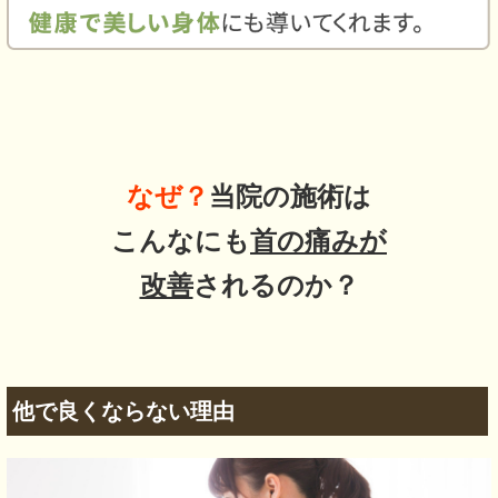
なぜ？
当院の
施術は
こんなにも
首の痛み
が
改善
されるのか？
他で良くならない理由