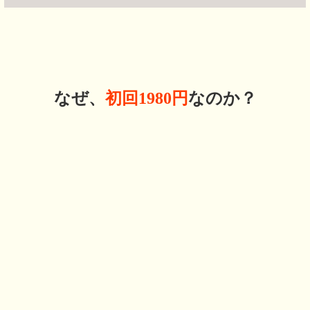
初回1,980円(税込）
※通常 1回 8,800円
休業日もご予約（メール・公式LINE）の対応致します
予約多数のため先着10名様のみ
3名
→
あと