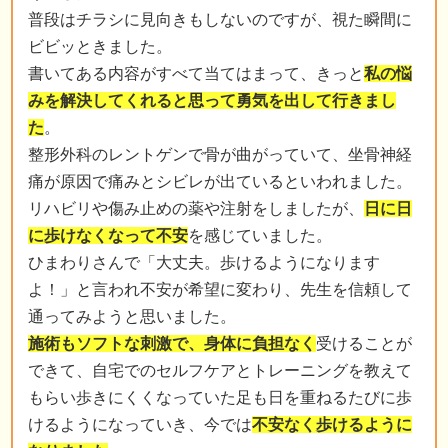
普段はチラシに見向きもしないのですが、視た瞬間に
ビビッときました。
書いてある内容がすべて当てはまって、きっと
私の悩
みを解決してくれると思って勇気を出して行きまし
た
。
整形外科のレントゲンで骨が曲がっていて、坐骨神経
痛が原因で痛みとシビレが出ているといわれました。
リハビリや傷み止めの薬や注射をしましたが、
日に日
に歩けなくなって不安
を感じていました。
ひまわりさんで「大丈夫。歩けるようになります
よ！」と言われ不安が希望に変わり、先生を信頼して
通ってみようと思いました。
施術もソフトな刺激で、身体に負担なく
受けることが
できて、自宅でのセルフケアとトレーニングを教えて
もらい歩きにくくなっていた足も日を重ねるたびに歩
けるようになっていき、今では
不安なく歩けるように