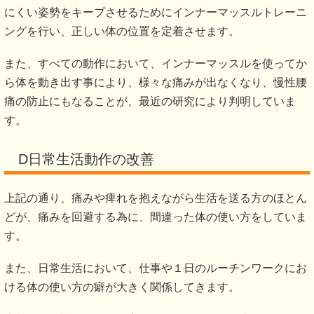
坐骨神経が通っているところは、体の奥深くにあります。こ
こにかかわる筋肉の緊張を取り、坐骨神経に加わるストレス
を軽減させることを、深層筋マッサージといいます。
体のより深いところに直接働きかける事が出来、一般的なリ
ラクゼーションマッサージではアプローチをすることが出来
ない、体の深層部の筋肉に働きかけることが出来ます。
Bひまわり式姿勢矯正
痛みや痺れがある方は、その痛みを回避するために間違った
体の使い方をしてしまいます。間違った体の使い方をするこ
とによりバランスが崩れ、症状を改善させるために必要な正
しい体のバランスを保てなくなってしまいます。
そのような姿勢の歪みを、ストレッチポールを用いた矯正を