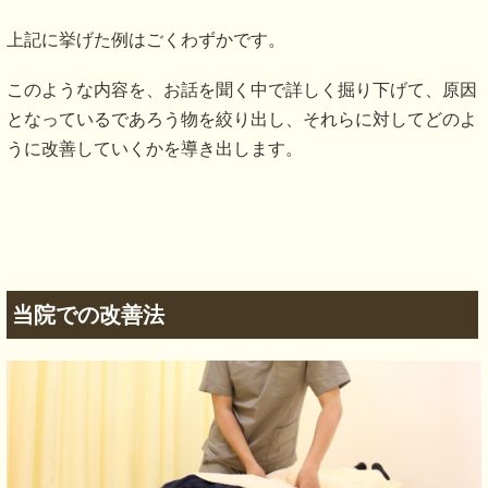
まず、座骨神経痛とは疾患名ではありません。痛みの名前を
言います。
「～筋の圧迫に伴う座骨神経痛症状」「腰部脊柱管狭窄症に
伴う座骨神経痛症状」「腰部椎間板ヘルニアに伴う座骨神経
痛症状」といったように、大元の原因があります。
すなわち坐骨神経痛を改善していくためには、どこが原因に
なって症状が出てきているのかという診断が非常に重要にな
ってきます。
なので「足がしびれている」「足の感覚がおかしい」など症
状のみで坐骨神経痛と判断して、薬や注射をしても、大元の
原因がわからなければ、根本的な改善は起きません。
この大元の原因となるものに個人差があります