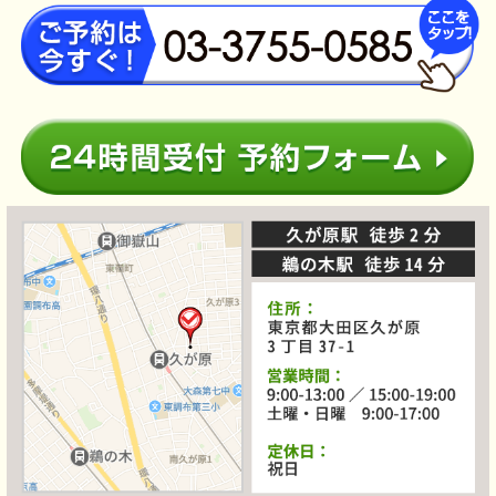
8月9
日
までに
＼ご予約の方に限り／
実際のご来院は、後日でも大丈夫です！
根本改善
プレミアム整体コース