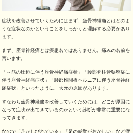
長時間立っていることが困難
足に力が入りにくくなる
重いものを持つと症状が悪化する
同じ姿勢を続けるのがつらい
腰回り・お尻・太もも・ふくらはぎなどを触ると、薄皮
が一枚あるような違和感が出現する。
これらの症状だけでなく、患者様一人一人症状の訴え方が
様々で、「痛い」や「痺れる」
というというだけでなく、「つっぱる」「重い」「冷たい」
などと訴える方もいます。
共通して言えることは、何らかの影響によって、腰から出て
きている坐骨神経に対して
刺激が加わったことによって出てきている症状ということで
す。