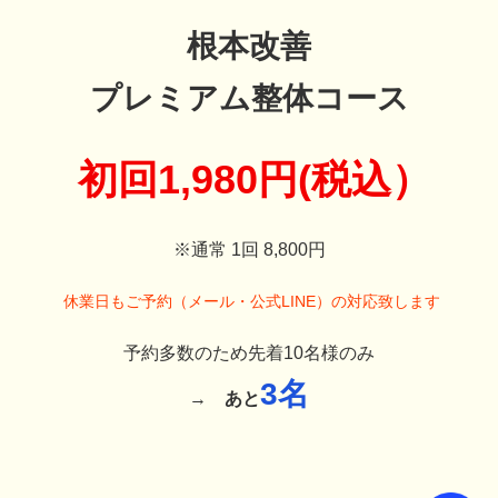
Eセルフメンテナンス指導
当院で行う治療だけでなく、ご自宅で行って頂くことによ
り、より治療効果を上げることができるセルフメンテナンス
をお伝えします。
当院では、患者様と二人三脚で治療を行っていくことが重要
だと考えています。
院で行う治療だけでは、日常生活から生まれる症状を改善さ
せるために不必要な癖までは、改善しきることは出来ない
為、ご自宅で行って頂くセルフメンテナンス（当院では宿題
と呼びます）を必ずお出しして、ご自宅で行って頂きます。