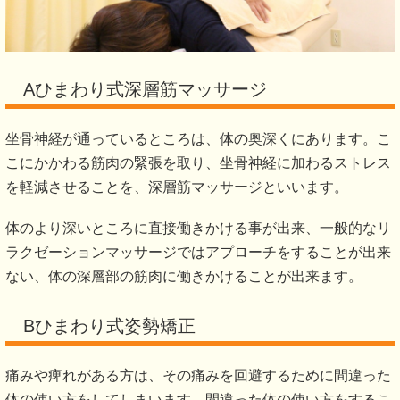
重いものを持つことが多い
長時間座っていることが多い
営業職で歩き回ることが多い
車や新幹線や飛行機など、長時間の移動が多い
運動をする習慣がない
子供を抱っこすることが多い
自転車に乗ることが多い
足を組む癖がある
鞄の持ち方
姿勢が悪く、猫背になっている
体の柔軟性が乏しく、無理な体の使い方をしている
長年症状が続いているため、体を動かす事が怖い
上記に挙げた例はごくわずかです。
このような内容を、お話を聞く中で詳しく掘り下げて、原因
となっているであろう物を絞り出し、それらに対してどのよ