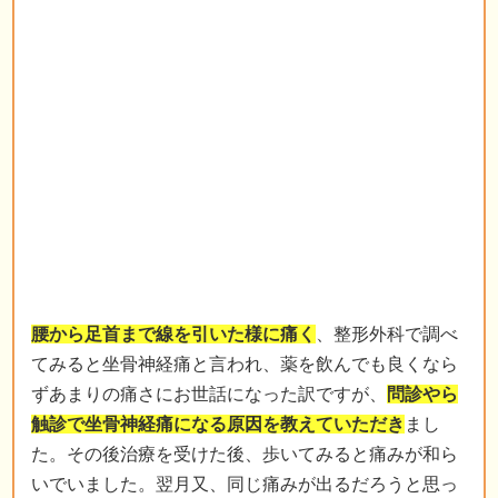
腰から足首まで線を引いた様に痛く
、整形外科で調べ
てみると坐骨神経痛と言われ、薬を飲んでも良くなら
ずあまりの痛さにお世話になった訳ですが、
問診やら
触診で坐骨神経痛になる原因を教えていただき
まし
た。その後治療を受けた後、歩いてみると痛みが和ら
いでいました。翌月又、同じ痛みが出るだろうと思っ
ていましたが、
嘘のように症状が出ませんでした
。こ
れは関節が完全に戻るようにお世話になると決めまし
た。これからの治療の結果をまた報告出来るように楽
しみに待っていて下さい。同じ痛みを持っている人