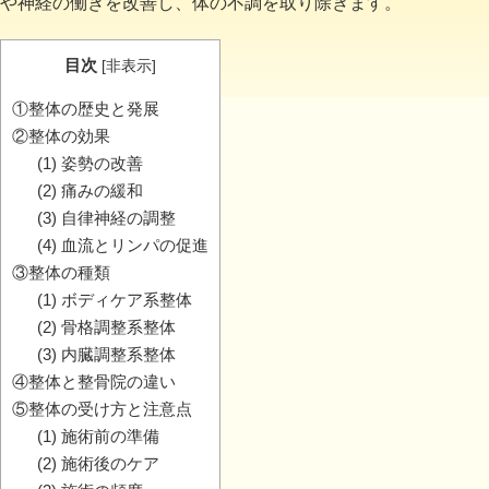
や神経の働きを改善し、体の不調を取り除きます。
目次
[
非表示
]
①整体の歴史と発展
②整体の効果
(1) 姿勢の改善
(2) 痛みの緩和
(3) 自律神経の調整
(4) 血流とリンパの促進
③整体の種類
(1) ボディケア系整体
(2) 骨格調整系整体
(3) 内臓調整系整体
④整体と整骨院の違い
⑤整体の受け方と注意点
(1) 施術前の準備
(2) 施術後のケア