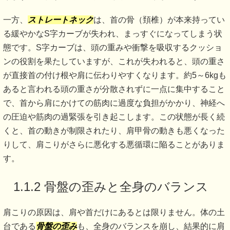
一方、
ストレートネック
は、首の骨（頚椎）が本来持ってい
る緩やかなS字カーブが失われ、まっすぐになってしまう状
態です。S字カーブは、頭の重みや衝撃を吸収するクッショ
ンの役割を果たしていますが、これが失われると、頭の重さ
が直接首の付け根や肩に伝わりやすくなります。約5～6kgも
あると言われる頭の重さが分散されずに一点に集中すること
で、首から肩にかけての筋肉に過度な負担がかかり、神経へ
の圧迫や筋肉の過緊張を引き起こします。この状態が長く続
くと、首の動きが制限されたり、肩甲骨の動きも悪くなった
りして、肩こりがさらに悪化する悪循環に陥ることがありま
す。
1.1.2 骨盤の歪みと全身のバランス
肩こりの原因は、肩や首だけにあるとは限りません。体の土
台である
骨盤の歪み
も、全身のバランスを崩し、結果的に肩