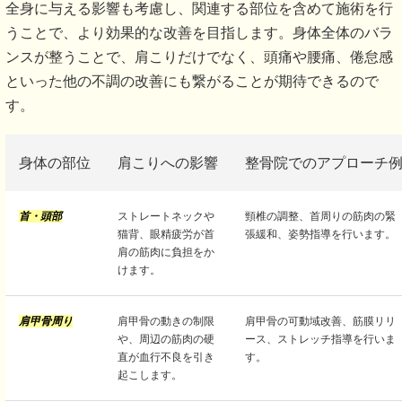
全身に与える影響も考慮し、関連する部位を含めて施術を行
うことで、より効果的な改善を目指します。身体全体のバラ
ンスが整うことで、肩こりだけでなく、頭痛や腰痛、倦怠感
といった他の不調の改善にも繋がることが期待できるので
す。
身体の部位
肩こりへの影響
整骨院でのアプローチ
首・頭部
ストレートネックや
頸椎の調整、首周りの筋肉の緊
猫背、眼精疲労が首
張緩和、姿勢指導を行います。
肩の筋肉に負担をか
けます。
肩甲骨周り
肩甲骨の動きの制限
肩甲骨の可動域改善、筋膜リリ
や、周辺の筋肉の硬
ース、ストレッチ指導を行いま
直が血行不良を引き
す。
起こします。