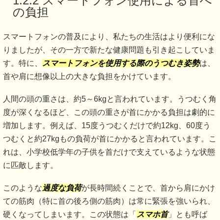
1.2.2 スマートフォン使用による首へ
の負担
スマートフォンの普及により、私たちの生活はより便利にな
りましたが、その一方で新たな健康問題も引き起こしていま
す。特に、
スマートフォンを使用する際のうつむき姿勢
は、
首や肩に想像以上の大きな負担をかけています。
人間の頭の重さは、約5～6kgと言われています。うつむく角
度が深くなるほど、この頭の重さが首にかかる負担は劇的に
増加します。例えば、15度うつむくだけで約12kg、60度う
つむくと約27kgもの負荷が首にかかると言われています。こ
れは、小学校低学年の子供を首だけで支えているような状態
に匹敵します。
このような
過度な負荷
が長時間続くことで、首から肩にかけ
ての筋肉（特に首の後ろ側の筋肉）は常に緊張を強いられ、
硬くなってしまいます。この状態は「
スマホ首
」とも呼ば