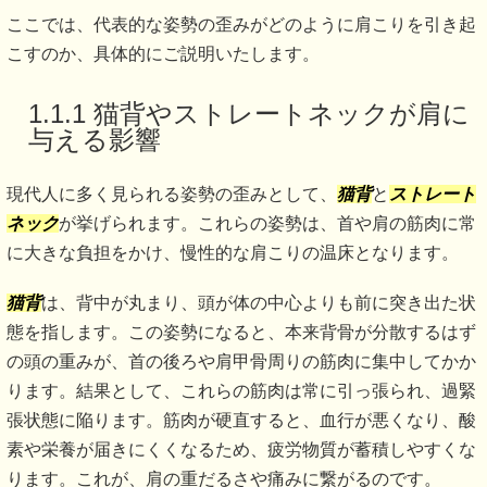
ここでは、代表的な姿勢の歪みがどのように肩こりを引き起
こすのか、具体的にご説明いたします。
1.1.1 猫背やストレートネックが肩に
与える影響
現代人に多く見られる姿勢の歪みとして、
猫背
と
ストレート
ネック
が挙げられます。これらの姿勢は、首や肩の筋肉に常
に大きな負担をかけ、慢性的な肩こりの温床となります。
猫背
は、背中が丸まり、頭が体の中心よりも前に突き出た状
態を指します。この姿勢になると、本来背骨が分散するはず
の頭の重みが、首の後ろや肩甲骨周りの筋肉に集中してかか
ります。結果として、これらの筋肉は常に引っ張られ、過緊
張状態に陥ります。筋肉が硬直すると、血行が悪くなり、酸
素や栄養が届きにくくなるため、疲労物質が蓄積しやすくな
ります。これが、肩の重だるさや痛みに繋がるのです。