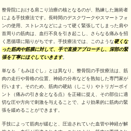
整骨院における肩こり治療の核となるのが、熟練した施術者
による手技療法です。長時間のデスクワークやスマートフォ
ンの使用、ストレスなどによって硬く緊張してしまった肩や
首周りの筋肉は、血行不良を引き起こし、さらなる痛みを招
く悪循環に陥りがちです。手技療法では、このような
硬くな
った筋肉や筋膜に対して、手で直接アプローチし、深部の緊
張を丁寧にほぐしていきます
。
単なる「もみほぐし」とは異なり、整骨院の手技療法は、筋
肉の走行や骨格の位置、神経の分布などを熟知した専門家が
行います。そのため、筋肉の硬結（しこり）やトリガーポイ
ント（痛みの引き金となる点）を正確に捉え、その部位に適
切な圧や方向で刺激を与えることで、より効果的に筋肉の緊
張を緩めることができます。
手技によって筋肉が緩むと、圧迫されていた血管や神経が解