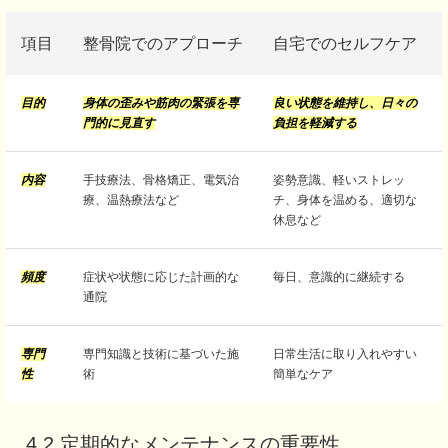
項目
整骨院でのアプローチ
自宅でのセルフケア
目的
身体の歪みや筋肉の緊張を専
良い状態を維持し、日々の
門的に見直す
負担を軽減する
内容
手技療法、骨格矯正、電気治
姿勢意識、軽いストレッ
療、温熱療法など
チ、身体を温める、適切な
休息など
頻度
症状や状態に応じた計画的な
毎日、意識的に継続する
通院
専門
専門知識と技術に基づいた施
日常生活に取り入れやすい
性
術
簡単なケア
4.2 定期的なメンテナンスの重要性