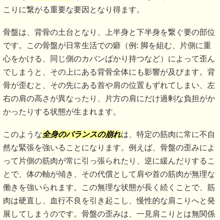
こりに繋がる重要な要因となり得ます。
骨盤は、背骨の土台となり、上半身と下半身を繋ぐ要の部位
です。この骨盤が日常生活での癖（例: 脚を組む、片側に重
心をかける、同じ側のカバンばかり持つなど）によって歪ん
でしまうと、その上にある背骨全体にも影響が及びます。背
骨が歪むと、その先にある首や肩の位置もずれてしまい、左
右の肩の高さが異なったり、片方の肩にだけ過剰な負担がか
かったりする状態が生まれます。
このような
全身のバランスの崩れ
は、特定の筋肉に常に不自
然な緊張を強いることになります。例えば、骨盤の歪みによ
って片側の筋肉が常に引っ張られたり、逆に緩んだりするこ
とで、体の軸が傾き、その代償として肩や首の筋肉が無理な
働きを強いられます。この無理な状態が長く続くことで、筋
肉は硬直し、血行不良を引き起こし、慢性的な肩こりへと発
展してしまうのです。骨盤の歪みは、一見肩こりとは無関係