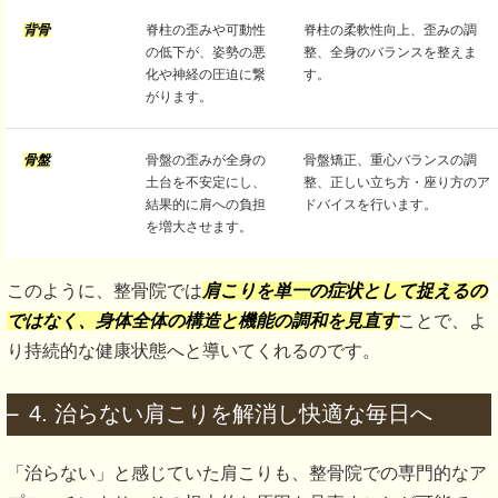
背骨
脊柱の歪みや可動性
脊柱の柔軟性向上、歪みの調
の低下が、姿勢の悪
整、全身のバランスを整えま
化や神経の圧迫に繋
す。
がります。
骨盤
骨盤の歪みが全身の
骨盤矯正、重心バランスの調
土台を不安定にし、
整、正しい立ち方・座り方のア
結果的に肩への負担
ドバイスを行います。
を増大させます。
このように、整骨院では
肩こりを単一の症状として捉えるの
ではなく、身体全体の構造と機能の調和を見直す
ことで、よ
り持続的な健康状態へと導いてくれるのです。
4. 治らない肩こりを解消し快適な毎日へ
「治らない」と感じていた肩こりも、整骨院での専門的なア