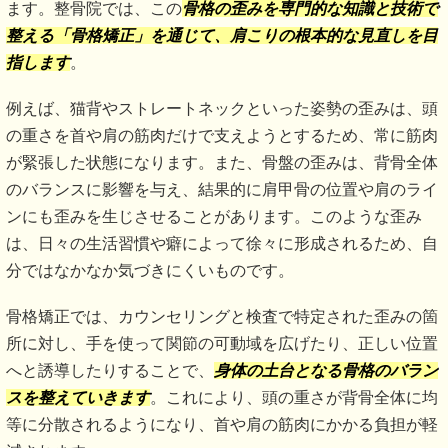
ます。整骨院では、この
骨格の歪みを専門的な知識と技術で
整える「骨格矯正」を通じて、肩こりの根本的な見直しを目
指します
。
例えば、猫背やストレートネックといった姿勢の歪みは、頭
の重さを首や肩の筋肉だけで支えようとするため、常に筋肉
が緊張した状態になります。また、骨盤の歪みは、背骨全体
のバランスに影響を与え、結果的に肩甲骨の位置や肩のライ
ンにも歪みを生じさせることがあります。このような歪み
は、日々の生活習慣や癖によって徐々に形成されるため、自
分ではなかなか気づきにくいものです。
骨格矯正では、カウンセリングと検査で特定された歪みの箇
所に対し、手を使って関節の可動域を広げたり、正しい位置
へと誘導したりすることで、
身体の土台となる骨格のバラン
スを整えていきます
。これにより、頭の重さが背骨全体に均
等に分散されるようになり、首や肩の筋肉にかかる負担が軽