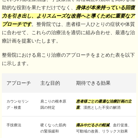
助的な役割を果たすだけでなく、
身体が本来持っている回復
力を引き出し、よりスムーズな改善へと導くために重要なア
プローチです
。整骨院では、患者様一人ひとりの症状や体質
に合わせて、これらの治療法を適切に組み合わせ、最適な治
療計画を提案いたします。
整骨院における肩こり治療のアプローチをまとめた表を以下
に示します。
アプローチ
主な目的
期待できる効果
カウンセリン
肩こりの根本原
患者様ごとの最適な治療計画の立
グ・検査
因の特定
案
、漠然とした不安の解消
手技療法
硬くなった筋肉
痛みやだるさの軽減
、血行促進、
の緊張緩和
可動域の改善、リラックス効果