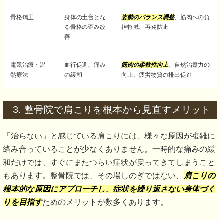
骨格矯正
身体の土台とな
姿勢のバランス調整
、筋肉への負
る骨格の歪み改
担軽減、再発防止
善
電気治療・温
血行促進、痛み
筋肉の柔軟性向上
、自然治癒力の
熱療法
の緩和
向上、疲労物質の排出促進
3. 整骨院で肩こりを根本から見直すメリット
「治らない」と感じている肩こりには、様々な原因が複雑に
絡み合っていることが少なくありません。一時的な痛みの緩
和だけでは、すぐにまたつらい症状が戻ってきてしまうこと
もあります。整骨院では、その場しのぎではない、
肩こりの
根本的な原因にアプローチし、症状を繰り返さない身体づく
りを目指す
ためのメリットが数多くあります。