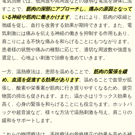
電気治療では、低周波や高周波などの微弱な電流を身体に流
すことで、
筋肉の深部にアプローチし、痛みの原因となって
いる神経や筋肉に働きかけます
。これにより、筋肉の収縮と
弛緩を促し、血行を改善する効果が期待できます。また、電
気刺激には痛みを伝える神経の働きを抑制する作用もあり、
肩こりによる不快な痛みを和らげることにもつながります。
患者様の状態や痛みの種類に応じて、適切な周波数や強度を
選定し、心地よい刺激で治療を進めていきます。
一方、温熱療法は、患部を温めることで、
筋肉の緊張を緩
め、血流を促進する効果があります
。温めることで血管が拡
張し、酸素や栄養素が筋肉に行き渡りやすくなるため、疲労
物質の排出も促されます。また、温かさはリラックス効果も
高く、心身の緊張を和らげることにも役立ちます。ホットパ
ックや超音波など、様々な方法で温熱刺激を与え、肩こりの
緩和をサポートします。
これらの物理療法は、手技療法や骨格矯正の効果を高める補