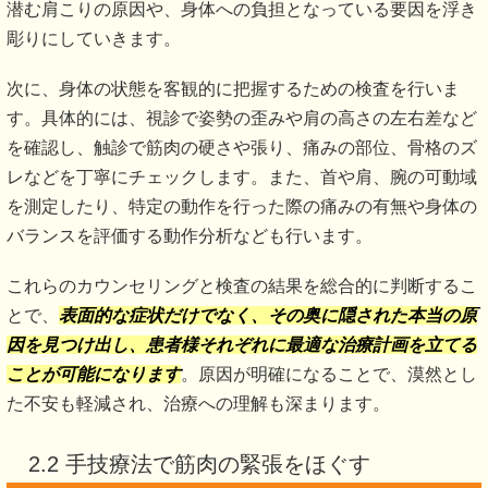
潜む肩こりの原因や、身体への負担となっている要因を浮き
彫りにしていきます。
次に、身体の状態を客観的に把握するための検査を行いま
す。具体的には、視診で姿勢の歪みや肩の高さの左右差など
を確認し、触診で筋肉の硬さや張り、痛みの部位、骨格のズ
レなどを丁寧にチェックします。また、首や肩、腕の可動域
を測定したり、特定の動作を行った際の痛みの有無や身体の
バランスを評価する動作分析なども行います。
これらのカウンセリングと検査の結果を総合的に判断するこ
とで、
表面的な症状だけでなく、その奥に隠された本当の原
因を見つけ出し、患者様それぞれに最適な治療計画を立てる
ことが可能になります
。原因が明確になることで、漠然とし
た不安も軽減され、治療への理解も深まります。
2.2 手技療法で筋肉の緊張をほぐす