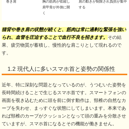
巻き肩
胸の筋肉が収縮し
肩の動きが制限され負担が集中
肩甲骨が外側に開
する
く
猫背や巻き肩の状態が続くと、筋肉は常に過剰な緊張を強い
られ、血管を圧迫することで血行不良を招きます。
その結
果、疲労物質が蓄積し、慢性的な肩こりとして現れるので
す。
1.2 現代人に多いスマホ首と姿勢の関係性
近年、特に深刻な問題となっているのが、うつむいた姿勢を
長時間続けることで生じるスマホ首です。スマートフォンの
画面を覗き込むために頭を前に倒す動作は、頸椎の自然なカ
ーブを失わせ、まっすぐな状態にしてしまいます。本来であ
れば頸椎のカーブがクッションとなって頭の重みを分散させ
ていますが、スマホ首になるとその機能が働きません。