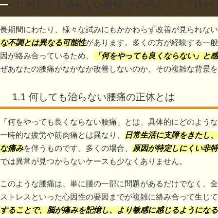
1. 何しても治らない腰痛 その辛さ、もう終
長期間にわたり、様々な試みにもかかわらず改善が見られない
な不調とは異なる可能性
があります。多くの方が経験する一般
因が絡み合っているため、
「何をやっても良くならない」と感
ぜあなたの腰痛がなかなか改善しないのか、その複雑な背景を
1.1 何しても治らない腰痛の正体とは
「何をやっても良くならない腰痛」とは、具体的にどのような
一時的な疲労や筋肉痛とは異なり、
日常生活に支障をきたし、
な痛み
を伴うものです。多くの場合、
原因が特定しにくい非特
では異常が見つからないケースも少なくありません。
このような腰痛は、単に腰の一部に問題があるだけでなく、全
ストレスといった心因性の要因までが複雑に絡み合って生じて
することで、脳が痛みを記憶し、より敏感に感じるようになる