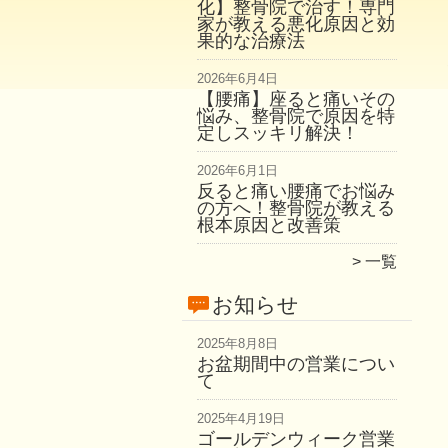
化】整骨院で治す！専門
家が教える悪化原因と効
果的な治療法
2026年6月4日
【腰痛】座ると痛いその
悩み、整骨院で原因を特
定しスッキリ解決！
2026年6月1日
反ると痛い腰痛でお悩み
の方へ！整骨院が教える
根本原因と改善策
一覧
お知らせ
2025年8月8日
お盆期間中の営業につい
て
2025年4月19日
ゴールデンウィーク営業