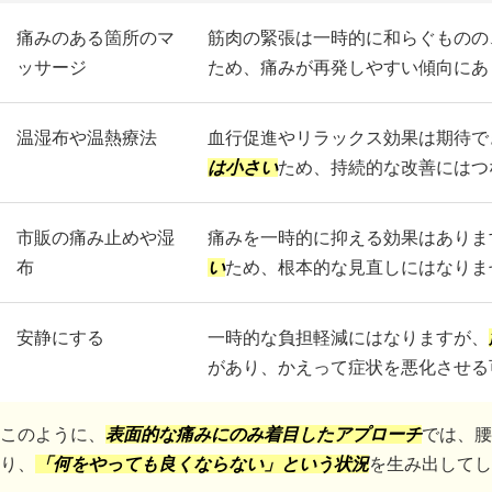
痛みのある箇所のマ
筋肉の緊張は一時的に和らぐものの
ッサージ
ため、痛みが再発しやすい傾向にあ
温湿布や温熱療法
血行促進やリラックス効果は期待で
は小さい
ため、持続的な改善にはつ
市販の痛み止めや湿
痛みを一時的に抑える効果はありま
布
い
ため、根本的な見直しにはなりま
安静にする
一時的な負担軽減にはなりますが、
があり、かえって症状を悪化させる
このように、
表面的な痛みにのみ着目したアプローチ
では、腰
り、
「何をやっても良くならない」という状況
を生み出してし