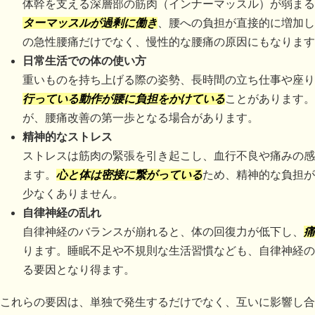
体幹を支える深層部の筋肉（インナーマッスル）が弱まる
ターマッスルが過剰に働き
、腰への負担が直接的に増加し
の急性腰痛だけでなく、慢性的な腰痛の原因にもなります
日常生活での体の使い方
重いものを持ち上げる際の姿勢、長時間の立ち仕事や座り
行っている動作が腰に負担をかけている
ことがあります。
が、腰痛改善の第一歩となる場合があります。
精神的なストレス
ストレスは筋肉の緊張を引き起こし、血行不良や痛みの感
ます。
心と体は密接に繋がっている
ため、精神的な負担が
少なくありません。
自律神経の乱れ
自律神経のバランスが崩れると、体の回復力が低下し、
痛
ります。睡眠不足や不規則な生活習慣なども、自律神経の
る要因となり得ます。
これらの要因は、単独で発生するだけでなく、互いに影響し合